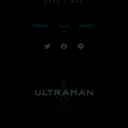
HERO’S Web
SHARE