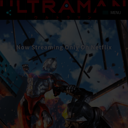
さ
ら
ば、
我
ら
の
ー