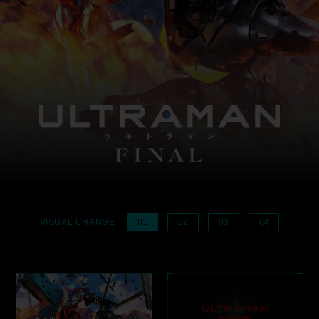
ULTRAMAN
01
02
03
04
VISUAL CHANGE