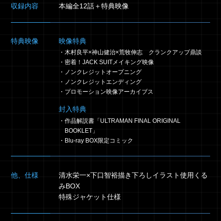
収録内容
本編全12話＋特典映像
特典映像
映像特典
・木村良平×神山健治×荒牧伸志 クランクアップ鼎談
・密着！JACK SUITメイキング映像
・ノンクレジットオープニング
・ノンクレジットエンディング
・プロモーション映像アーカイブス
封入特典
・作品解説書「ULTRAMAN FINAL ORIGINAL
BOOKLET」
・Blu-ray BOX限定コミック
他、仕様
清水栄一×下口智裕描き下ろしイラスト使用くる
みBOX
特殊ジャケット仕様