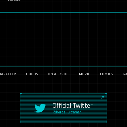
eeo store
HARACTER
GOODS
ON AIR/VOD
MOVIE
COMICS
G
Official Twitter
@heros_ultraman