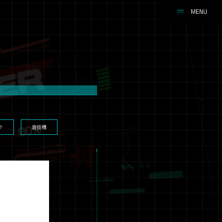
ク
遊技機