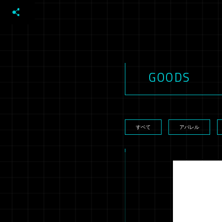
GOODS
すベて
アパレル