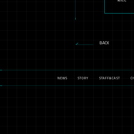
発売元
BACK
NEWS
STORY
STAFF&CAST
C