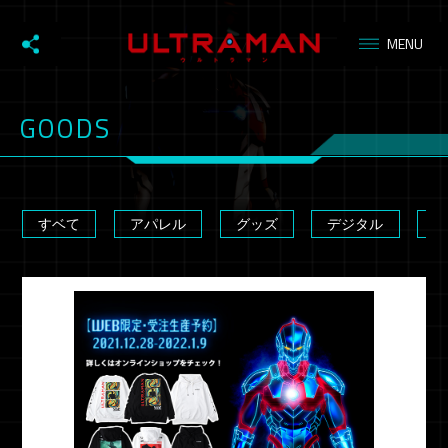
GOODS
すベて
アパレル
グッズ
デジタル
フ